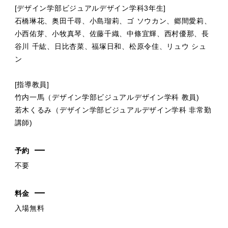
[デザイン学部ビジュアルデザイン学科3年生]
石橋琳花、奥田千尋、小島瑠莉、ゴ ソウカン、郷間愛莉、
小西佑芽、小牧真琴、佐藤千織、中條宜輝、西村優那、長
谷川 千紘、日比杏菜、福塚日和、松原令佳、リュウ シュ
ン
[指導教員]
竹内一馬（デザイン学部ビジュアルデザイン学科 教員)
若木くるみ（デザイン学部ビジュアルデザイン学科 非常勤
講師)
予約
不要
料金
入場無料